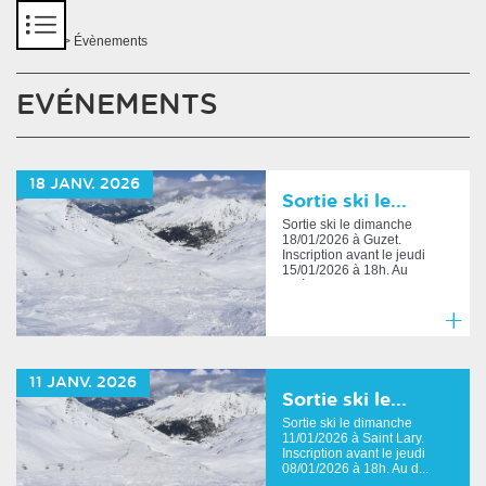
Panneau de gestion des cookies
Accueil
> Évènements
EVÉNEMENTS
18
JANV.
2026
Sortie ski le...
Sortie ski le dimanche
18/01/2026 à Guzet.
Inscription avant le jeudi
15/01/2026 à 18h. Au
delà,...
En
savoir
11
JANV.
2026
plus
Sortie ski le...
Sortie ski le dimanche
11/01/2026 à Saint Lary.
Inscription avant le jeudi
08/01/2026 à 18h. Au d...