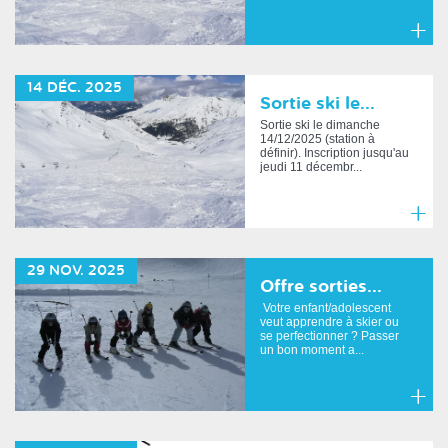
En
savoir
14
DÉC.
2025
plus
Sortie ski le...
Sortie ski le dimanche
14/12/2025 (station à
définir). Inscription jusqu'au
jeudi 11 décembr...
En
savoir
29
NOV.
2025
plus
Offre sorties...
Votre enfant/adolescent
veut apprendre à skier ou
se perfectionner ? Passer
un bon moment a...
En
savoir