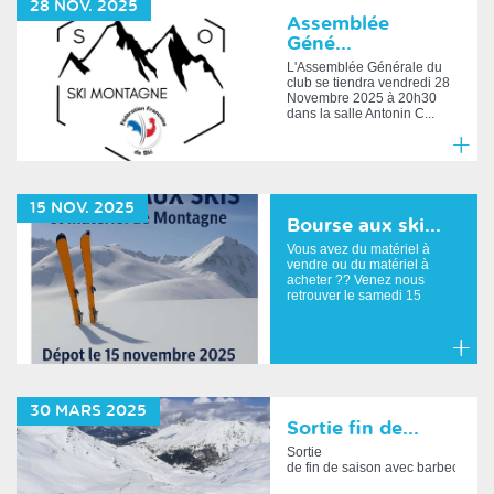
28
NOV.
2025
plus
Assemblée
Géné...
L'Assemblée Générale du
club se tiendra vendredi 28
Novembre 2025 à 20h30
dans la salle Antonin C...
En
savoir
15
NOV.
2025
plus
Bourse aux ski...
Vous avez du matériel à
vendre ou du matériel à
acheter ?? Venez nous
retrouver le samedi 15
nove...
En
savoir
30
MARS
2025
plus
Sortie fin de...
Sortie
de fin de saison avec barbecue le m