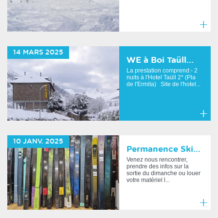
En
savoir
14
MARS
2025
plus
WE à Boi Taüll...
La prestation comprend:- 2
nuits à l'Hotel Taüll 2* (Pla
de l'Ermita) Site de l'hotel...
En
savoir
10
JANV.
2025
plus
Permanence Ski...
Venez nous rencontrer,
prendre des infos sur la
sortie du dimanche ou louer
votre matériel l...
En