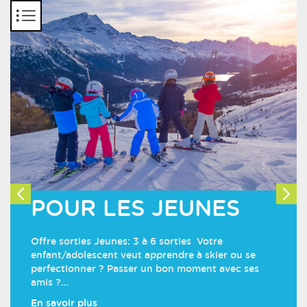
Panneau de gestion des cookies
PERMANENCE SKI
POUR LES JEUNES
PRISE DES LICENCES
CLUB
DE RANDO...
OFFRE SORTIES
Offre sorties Jeunes: 3 à 6 sorties Votre
JEUNES: 3 À 6...
enfant/adolescent veut apprendre à skier ou se
Venez nous rencontrer, prendre des infos sur la
La campagne de prise des licences de la
perfectionner ? Passer un bon moment avec ses
sortie du dimanche ou louer votre matériel lors des
FFrandonnée est ouverte. Suivez ce lien :
amis ?...
Votre enfant/adolescent veut apprendre à skier ou
permanences du club tous les vendredis ent...
https://www.helloasso.com/asso... Le programme
En savoir plus
se perfectionner ? Passer un bon moment avec ses