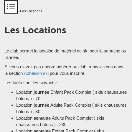
Panneau de gestion des cookies
Accueil
> Les Locations
Les Locations
Le club permet la location de matériel de ski pour la semaine ou
l'année.
Si vous n'avez pas encore adhérer au club, rendez-vous dans
la section
Adhésion ski
pour vous inscrire.
Les tarifs sont les suivants:
Location
journée
Enfant Pack Complet ( skis chaussures
bâtons ) : 7€
Location
journée
Adulte Pack Complet ( skis chaussures
bâtons ) : 8€
Location
semaine
Adulte Pack Complet ( skis
chaussures bâtons ) : 23€
Location
semaine
Enfant Pack Complet ( skis