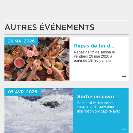
AUTRES ÉVÉNEMENTS
29
MAI
2026
Repas de fin d...
Repas de fin de saison le
vendredi 29 mai 2026 à
partir de 18h30 dans la
cour située en bas du lo...
En
savoir
05
AVR.
2026
plus
Sortie en covo...
Sortie ski le dimanche
5/04/2026 à Granvalira.
Inscription obligatoire avec
paiement avant le ven...