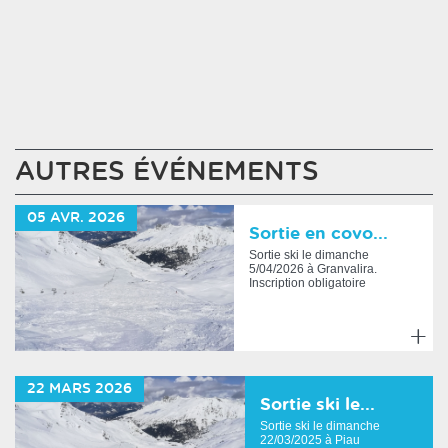
AUTRES ÉVÉNEMENTS
05
AVR.
2026
Sortie en covo...
Sortie ski le dimanche
5/04/2026 à Granvalira.
Inscription obligatoire
avec paiement avant le
ven...
En
savoir
22
MARS
2026
plus
Sortie ski le...
Sortie ski le dimanche
22/03/2025 à Piau