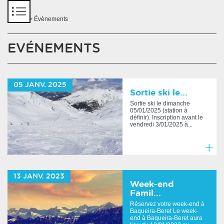
Panneau de gestion des cookies
Accueil
> Évènements
EVÉNEMENTS
05
JANV.
2025
Sortie ski le...
Sortie ski le dimanche
05/01/2025 (station à
définir). Inscription avant le
vendredi 3/01/2025 à...
En
savoir
13
JANV.
2023
plus
Week-end
Famil...
Réservez votre week-end à
Baqueira-Beret Le week-
end à Baqueira-Beret aura