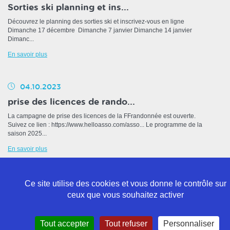
Sorties ski planning et ins...
Découvrez le planning des sorties ski et inscrivez-vous en ligne
Dimanche 17 décembre Dimanche 7 janvier Dimanche 14 janvier
Dimanc...
En savoir plus
04.10.2023
prise des licences de rando...
La campagne de prise des licences de la FFrandonnée est ouverte.
Suivez ce lien : https://www.helloasso.com/asso... Le programme de la
saison 2025...
En savoir plus
Ce site utilise des cookies et vous donne le contrôle sur
ceux que vous souhaitez activer
Politique de confidentialité
Tout accepter
Tout refuser
Personnaliser
Mentions légales